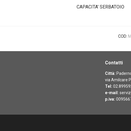
CAPACITA' SERBATOIO
COD:
M
Contatti
Città:
Paderno 
via Amilcare P
Tel:
02.89959
e-mail:
serviz
p.iva:
009566