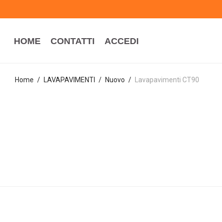
HOME
HOME
CONTATTI
ACCEDI
CONTATTI
ACCEDI
Home
/
LAVAPAVIMENTI
/
Nuovo
/
Lavapavimenti CT90