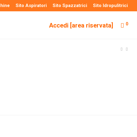
chine
Sito Aspiratori
Sito Spazzatrici
Sito Idropulitrici
0
Accedi [area riservata]