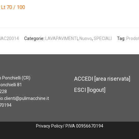
Lt 70 / 100
AC20014
Categorie:
LAVAPAVIMENTI
,
Nuovo
,
SPECIALI
Tag:
Prodo
Ponchielli (CR)
ACCEDI [area riservata]
onchielli 81
ESCI [logout]
228
io.clienti@pulimacchine.it
70194
Privacy Policy
/ P.IVA 00956670194