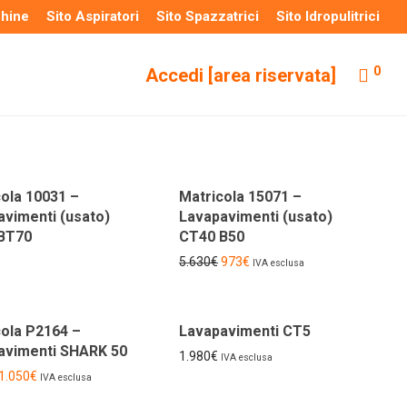
chine
Sito Aspiratori
Sito Spazzatrici
Sito Idropulitrici
0
Accedi [area riservata]
-
83
%
ola 10031 –
Matricola 15071 –
avimenti (usato)
Lavapavimenti (usato)
BT70
CT40 B50
5.630
€
973
€
IVA esclusa
-
81
%
cola P2164 –
Lavapavimenti CT5
avimenti SHARK 50
1.980
€
IVA esclusa
1.050
€
IVA esclusa