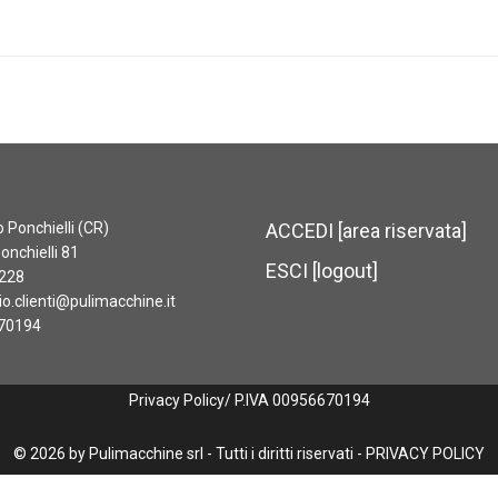
Ponchielli (CR)
ACCEDI [area riservata]
onchielli 81
ESCI [logout]
228
io.clienti@pulimacchine.it
70194
Privacy Policy
/ P.IVA 00956670194
©
2026
by Pulimacchine srl - Tutti i diritti riservati -
PRIVACY POLICY