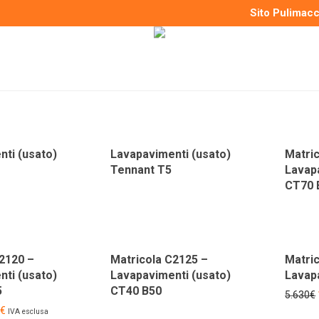
Sito Pulimac
ti (usato)
Lavapavimenti (usato)
Matric
Tennant T5
Lavap
CT70 
-
81
%
2120 –
Matricola C2125 –
Matri
ti (usato)
Lavapavimenti (usato)
Lavap
5
CT40 B50
5.630
€
€
IVA esclusa