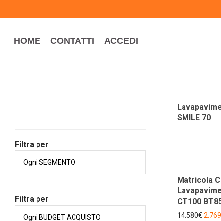
HOME
HOME
CONTATTI
ACCEDI
CONTATTI
ACCEDI
Lavapavimen
SMILE 70
Filtra per
Matricola C
Lavapavimen
Filtra per
CT100 BT8
14.580
€
2.769