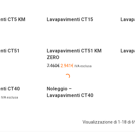
nti CT5 KM
Lavapavimenti CT15
Lavap
-
61
%
nti CT51
Lavapavimenti CT51 KM
Lavap
ZERO
7.460
€
2.941
€
IVA esclusa
-
51
%
nti CT40
Noleggio –
Lavapavimenti CT40
IVA esclusa
Visualizzazione di 1-18 di 69