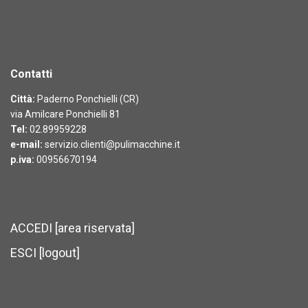
Contatti
Città:
Paderno Ponchielli (CR)
via Amilcare Ponchielli 81
Tel:
02.89959228
e-mail:
servizio.clienti@pulimacchine.it
p.iva:
00956670194
ACCEDI [area riservata]
ESCI [logout]