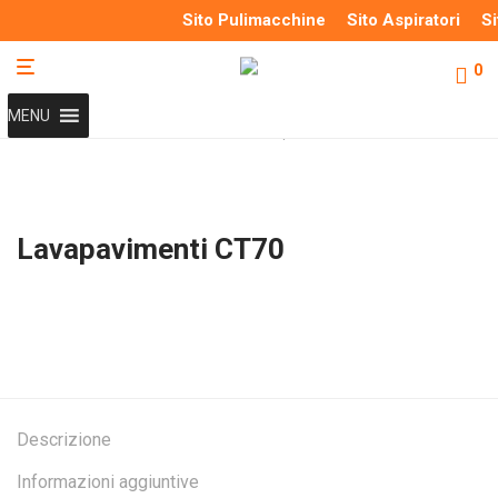
Sito Pulimacchine
Sito Aspiratori
Si
0
MENU
Home
/
LAVAPAVIMENTI
/
Nuovo
/
Lavapavimenti CT70
Lavapavimenti CT70
Descrizione
Informazioni aggiuntive