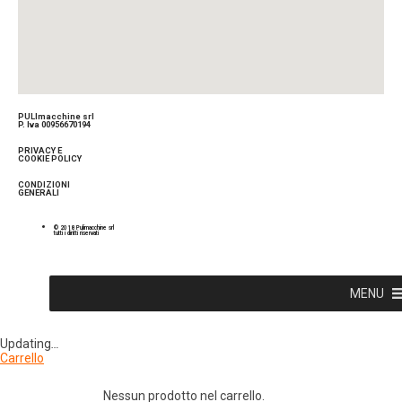
PULImacchine srl
P. Iva 00956670194
PRIVACY E
COOKIE POLICY
CONDIZIONI
GENERALI
© 2018 Pulimacchine srl
tutti i diritti riservati
MENU
Updating
…
Carrello
Nessun prodotto nel carrello.