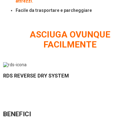
attrezzi.
Facile da trasportare e parcheggiare
ASCIUGA OVUNQUE
FACILMENTE
RDS REVERSE DRY SYSTEM
Il sistema Reverse Dry System ti permette di lavare e asciugare in tutta facilità anche dove
le altre macchine non arrivano
BENEFICI
1) Asciuga dove gli altri non arrivano