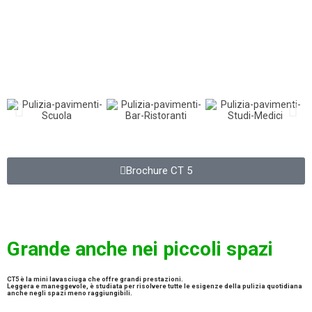
2) Sistema di asciugatura facile ed intuitivo in ogni direzione
3) Manubrio regolabile e consolle estremamente ergonomica
Brochure CT 5
Grande anche nei piccoli spazi
CT5 è la mini lavasciuga che offre grandi prestazioni.
Leggera e maneggevole, è studiata per risolvere tutte le esigenze della pulizia quotidiana
anche negli spazi meno raggiungibili.