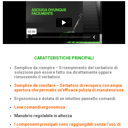
CARATTER
IS
TICHE PRINCIPALI
Semplice da riempire – Il riempimento del serbatoio di
soluzione può essere fatto sia direttamente oppure
rimuovendo il serbatoio.
Semplice da svuotare – Serbatoio di recupero con ampia
apertura che permette un’efficace pulizia di manutenzione.
Ergonomica e dotata di un intuitivo pannello comandi
Leva comandi ergonomica
Manubrio regolabile in altezza
I componenti principali sono raggiungibili senza l’uso di