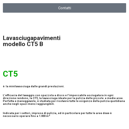
Contatti
Lavasciugapavimenti
modello CT5 B
CT5
è la
minilavasciuga
dalle grandi prestazioni.
L’efficacia del lavaggio con spazzola a disco e l’impeccabile
asciugatura in ogni
direzione
rendono, la CT5, la lavasciuga ideale per la pulizia delle piccole e medie aree.
Perfetta e maneggevole, è studiata per risolvere tutte le esigenze della pulizia quotidiana
anche negli spazi meno raggiungibili.
Indicata per i settori, imprese di pulizia, ed in particolare per tutte le aree dove è
2
necessario operare fino a
1.000 m