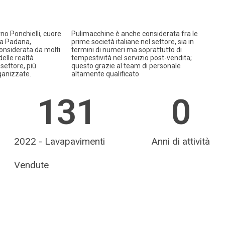
no Ponchielli, cuore
Pulimacchine è anche considerata fra le
ra Padana,
prime società italiane nel settore, sia in
onsiderata da molti
termini di numeri ma soprattutto di
elle realtà
tempestività nel servizio post-vendita;
 settore, più
questo grazie al team di personale
ganizzate.
altamente qualificato
131
0
2022 - Lavapavimenti
Anni di attività
Vendute