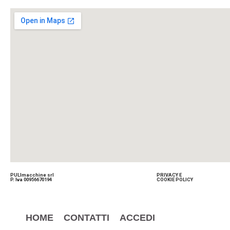
PULImacchine srl
PRIVACY E
P. Iva 00956670194
COOKIE POLICY
HOME
CONTATTI
ACCEDI