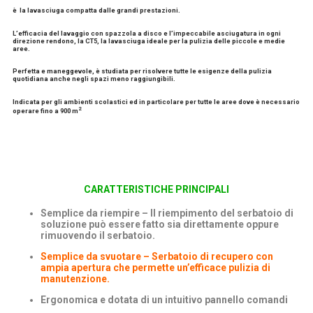
è la
lavasciuga compatta
dalle grandi prestazioni.
L’efficacia del lavaggio con spazzola a disco e l’impeccabile
asciugatura in ogni
direzione
rendono, la CT5, la lavasciuga ideale per la pulizia delle piccole e medie
aree.
Perfetta e maneggevole, è studiata per risolvere tutte le esigenze della pulizia
quotidiana anche negli spazi meno raggiungibili.
Indicata per gli ambienti scolastici ed in particolare per tutte le aree dove è necessario
2
operare fino a
900 m
CARATTER
IS
TICHE PRINCIPALI
Semplice da riempire – Il riempimento del serbatoio di
soluzione può essere fatto sia direttamente oppure
rimuovendo il serbatoio.
Semplice da svuotare – Serbatoio di recupero con
ampia apertura che permette un’efficace pulizia di
manutenzione.
Ergonomica e dotata di un intuitivo pannello comandi