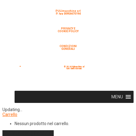
PULImacchine srl
P. Iva 00956670194
PRIVACY E
COOKIE POLICY
CONDIZIONI
GENERALI
© 2018 Pulimacchine srl
tutti i diritti riservati
MENU
Updating
…
Carrello
Nessun prodotto nel carrello.
Continua con gli acquisti